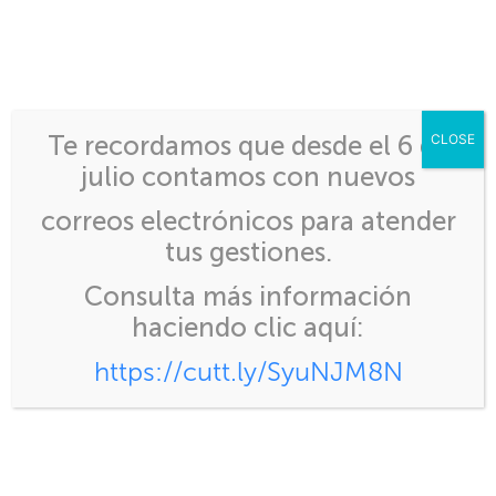
Inicio
>
Guías de Usuario
Te recordamos que desde el 6 de
CLOSE
julio contamos con nuevos
correos electrónicos para atender
tus gestiones.
Guías de Usuario
Consulta más información
haciendo clic aquí:
https://cutt.ly/SyuNJM8N
Manual autorización DUCA
Guía de usuario para emisión de certificado
electrónico ePhyto
Guía de trámites de Exportación