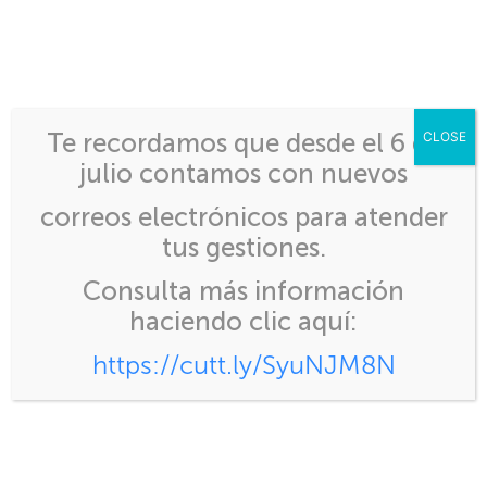
Inicio
>
REQUISITOS POR PRODUCTO Y
Te recordamos que desde el 6 de
CLOSE
AUTORIZACIONES QUE REQUIEREN DE
julio contamos con nuevos
OTRAS INSTITUCIONES
correos electrónicos para atender
tus gestiones.
Consulta más información
REQUISITOS POR
haciendo clic aquí:
PRODUCTO Y
https://cutt.ly/SyuNJM8N
AUTORIZACIONES
QUE REQUIEREN DE