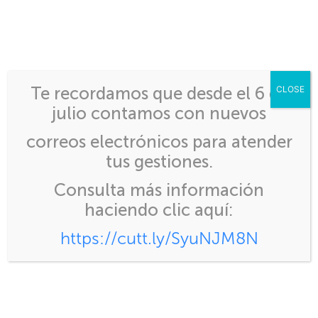
Inicio
>
HERRAMIENTAS DE APOYO PARA CIEX
Te recordamos que desde el 6 de
CLOSE
EL SALVADOR
julio contamos con nuevos
correos electrónicos para atender
tus gestiones.
HERRAMIENTAS DE
Consulta más información
haciendo clic aquí:
APOYO PARA CIEX EL
https://cutt.ly/SyuNJM8N
SALVADOR