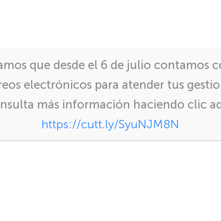
QUIENES
VENTANILLA
SERVICIOS
SOMOS
ELECTRÓNICA
amos que desde el 6 de julio contamos 
reos electrónicos para atender tus gestio
RTACIÓN QUE EMITE CIEX EL SALVADOR
nsulta más información haciendo clic aq
https://cutt.ly/SyuNJM8N
DE EXPORTACIÓN QUE 
SALVADOR