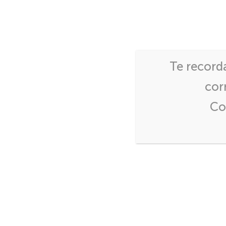
INICIO
CAPACITACIONES
Te record
cor
Inicio
>
DOCUMENTOS DE EXPO
Co
DOCUMENTOS 