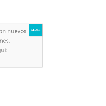
HERRAMIENTAS
PUBLICACIONES
CONTÁCTENOS
DE APOYO
con nuevos
CLOSE
nes.
uí:
EMITE CIEX EL