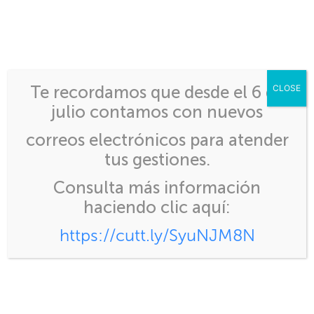
Inicio
>
Avisos
>
Calendario de cierre CIEX 2026
Te recordamos que desde el 6 de
CLOSE
julio contamos con nuevos
correos electrónicos para atender
tus gestiones.
Calendario de cierre
Consulta más información
CIEX 2026
haciendo clic aquí:
https://cutt.ly/SyuNJM8N