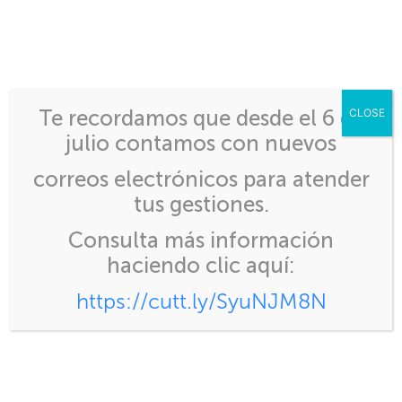
Inicio
>
BARRERA COMERCIAL
Te recordamos que desde el 6 de
CLOSE
julio contamos con nuevos
correos electrónicos para atender
tus gestiones.
BARRERA
Consulta más información
COMERCIAL
haciendo clic aquí:
https://cutt.ly/SyuNJM8N
« Back to Glossary Index
Son aquellos obstáculos impuestos a nivel