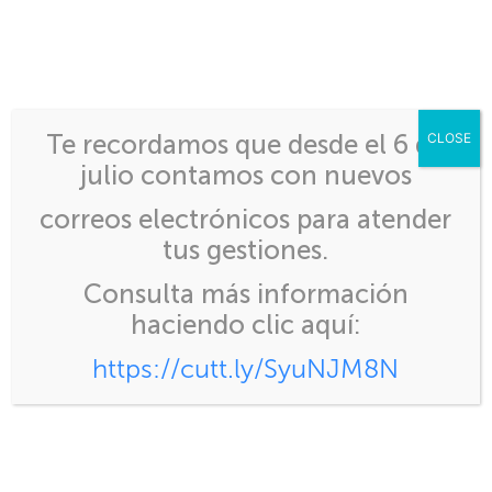
Inicio
>
Programa de Capacitaciones
Te recordamos que desde el 6 de
CLOSE
julio contamos con nuevos
correos electrónicos para atender
tus gestiones.
Programa de
Consulta más información
Capacitaciones
haciendo clic aquí:
https://cutt.ly/SyuNJM8N
Semana de Ago 4th