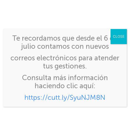
Inicio
>
Programa de Capacitaciones
Te recordamos que desde el 6 de
CLOSE
julio contamos con nuevos
correos electrónicos para atender
tus gestiones.
Programa de
Consulta más información
Capacitaciones
haciendo clic aquí:
https://cutt.ly/SyuNJM8N
1 de agosto de 2026